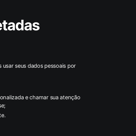
etadas
 usar seus dados pessoais por
sonalizada e chamar sua atenção
se;
te.